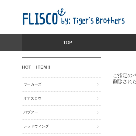
TOP
HOT ITEM!!
ご指定の
削除され
ワーカーズ
オアスロウ
バブアー
レッドウィング