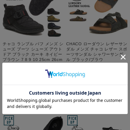
チャコ ランブル パフ メンズ シ
CHACO ローダウン レザーサン
ューズ ブーツ シューズ アウト
ダル メンズ チャコ レザー スポ
ドア ブラック カーキ ネイビー
ーツサンダル シャワーサンダ
ブラウン 7 8 9 10 25cm 26cm
ル ブラック/ブラウ
27cm 28cm CHACO RAMBLE
ン/BLACK/OTTER 7/8/9/10
PUFF
25cm/26cm/27cm/28cm
LOWDOWN LEATHER
¥8,000
(税込 ¥8,800)
SANDAL
¥10,500
(税込 ¥11,550)