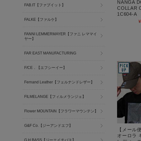
NANGA D
FAB.IT【ファブイット】
COLLAR 
1C604-A
FALKE【ファルケ】
¥
FANNI LEMMERMAYER【ファニ レママイ
ヤー】
FAR EAST MANUFACTURING
F/CE．【エフシーイー】
Fernand Leather【フェルナンドレザー】
FILMELANGE【フィルメランジェ】
Flower MOUNTAIN【フラワーマウンテン】
G&F Co.【ジーアンドエフ】
【メール便
オーロラ 
G.H.BASS【ジーエイチバス】