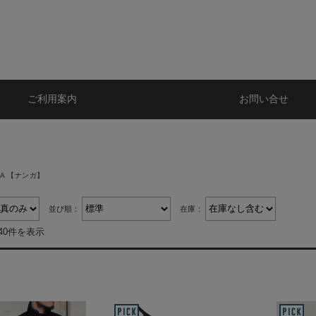
ご利用案内
お問い合せ
GA 【ナンガ】
並び順：
在庫：
40件を表示