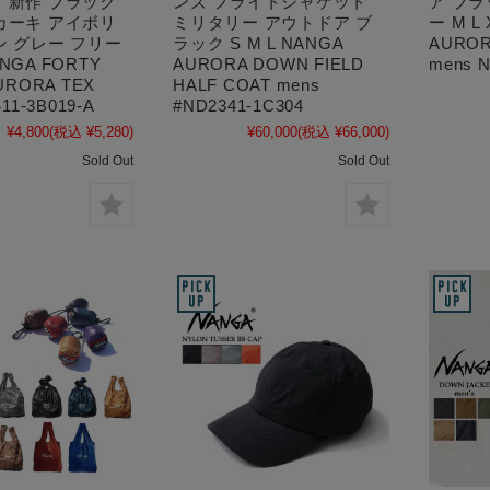
 新作 ブラック
ンズ フライトジャケット
ア ブラ
カーキ アイボリ
ミリタリー アウトドア ブ
ー M L
ン グレー フリー
ラック S M L NANGA
AUROR
NGA FORTY
AURORA DOWN FIELD
mens N
URORA TEX
HALF COAT mens
11-3B019-A
#ND2341-1C304
¥4,800
(税込 ¥5,280)
¥60,000
(税込 ¥66,000)
Sold Out
Sold Out