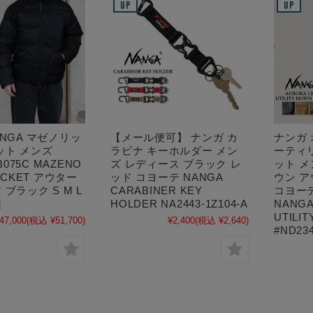
ANGA マゼノリッ
【メール便可】 ナンガ カ
ナンガ 
ット メンズ
ラビナ キーホルダー メン
ーティ
0B075C MAZENO
ズ レディース ブラック レ
ット メ
JACKET アウター
ッド コヨーテ NANGA
ウン 
ブラック S M L
CARABINER KEY
コヨーテ
製
HOLDER NA2443-1Z104-A
NANGA
UTILI
47,000
(税込 ¥51,700)
¥2,400
(税込 ¥2,640)
#ND234