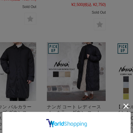
¥2,500
(税込 ¥2,750)
Sold Out
Sold Out
ウン バルカラー
ナンガ コート レディース
【メー
ンズ ダウンコー
ノーカラー ダウン コート
インケ
スコート ナイロ
ロング アウトドア ナイロ
ース C
カラーコート ブ
ン ブラック アイボリー ベ
カード
ジュ S M L
ージュ NANGA NO
レー ブ