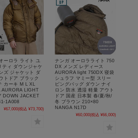
オーロラ ライト ユ
ナンガ オーロラライト 750
リティ ダウンジャケ
DX メンズ レディース
ンズ ジャケット ダ
AURORA light 750DX 寝袋
アウトドア ブラック
シュラフ マミー型 スリー
 カーキ M L XL
ピングバッグ ダウン ナイ
 AURORA LIGHT
ロン 防水 透湿 軽量 アウト
TY DOWN JACKET
ドア 国産 日本製 春/夏/秋/
1-1A008
冬 ブラウン 210×80
NANGA N17D
¥67,000
(税込 ¥73,700)
¥60,000
(税込 ¥66,000)