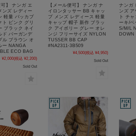
可】 ナンガ エ
【メール便可】 ナンガ ナ
ナンガ 
メンズ レディー
イロンタッサー BB キャッ
ンズ 
ン 軽量 パッカブ
プ メンズ レディース 軽量
ト チャ
クト ピンク グリ
キャップ 帽子 新作 ブラッ
ーキ/ベ
ー ブラック ネイ
ク アイボリー グレー オレ
S/M/L
ルド バーガンデ
ンジ フリーサイズ NYLON
DOWN m
プル ブラウン オ
TUSSER BB CAP
ー NANGA
#NA2311-3B509
BLE ECO BAG
¥4,500
(税込 ¥4,950)
¥2,000
(税込 ¥2,200)
Sold Out
Sold Out