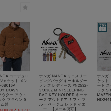
ANGA コーデュロ
ナンガ NANGA ミニスリー
ナンガ
 ジャケット メン
ピングバッグ キーホルダー
ケット 
-0B016A
メンズ レディース #N2532-
ート 
OY DOWN
3K038Z MINI SLEEPING
ック S 
 アウター アウト
BAG KEY HOLDER キーケ
MAZEN
ック ブラウン S
ース アウトドア ギフト ブ
ND2441
ナム製
ルー ベージュ レッド イエ
ロー 【メール便可】
47,000
(税込 ¥51,700)