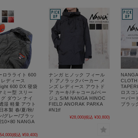
ーロラライト 600
ナンガ ヒノック フィール
NANGA
ズ レディース
ド アノラックパーカー メ
CLOTH
ight 600 DX 寝袋
ンズ レディース アウトド
TAPER
マミー型 スリー
ア カーキ/チャコール/ベー
ロスコ
グ ダウン ナイ
ジュ S/M NANGA HINOC
ーパー
 透湿 軽量 アウト
FIELD ANORAK PARKA
ブラック
日本製 春/夏/秋/
#N1tf
ン/グレー/ブラッ
¥28,000
(税込 ¥30,800)
10×80 NANGA
54,000
(税込 ¥59,400)