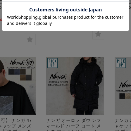
OWN BAL
COLLAR DOWN COAT
8cm×1
COAT ND2441-
ND2442-1C600-B
NA2353
¥40,000
(税込 ¥44,000)
45,000
(税込 ¥49,500)
Sold Out
Sold Out
可】 ナンガ 47
ナンガ オーロラ ダウ ンフ
ナンガ 
キャップ メンズ
ィールド ハーフ コート メ
ャケッ