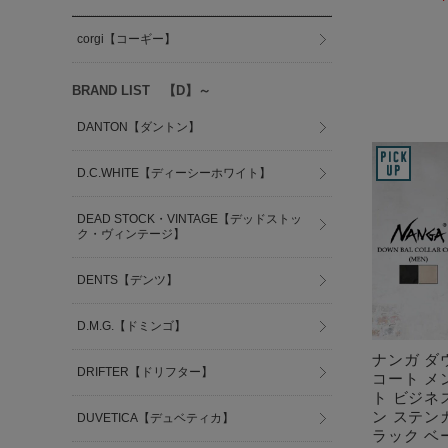
corgi【コーギー】
BRAND LIST 【D】～
DANTON【ダントン】
D.C.WHITE【ディーシーホワイト】
DEAD STOCK・VINTAGE【デッドストッ
ク・ヴィンテージ】
DENTS【デンツ】
D.M.G.【ドミンゴ】
ナンガ ダ
DRIFTER【ドリフター】
コート メ
ト ビジネ
ン ステン
DUVETICA【デュベティカ】
ラック ベー