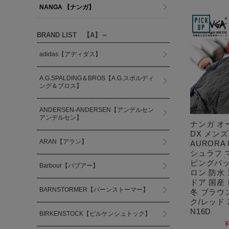
NANGA 【ナンガ】
BRAND LIST 【A】～
adidas【アディダス】
A.G.SPALDING＆BROS【A.G.スポルディ
ング＆ブロス】
ANDERSEN-ANDERSEN【アンデルセン
アンデルセン】
ナンガ オ
DX メン
ARAN【アラン】
AURORA l
シュラフ 
ピングバッ
Barbour【バブアー】
ロン 防水
ドア 国産 
BARNSTORMER【バーンストーマー】
冬 ブラウ
ク/レッド 2
N16D
BIRKENSTOCK【ビルケンシュトック】
¥