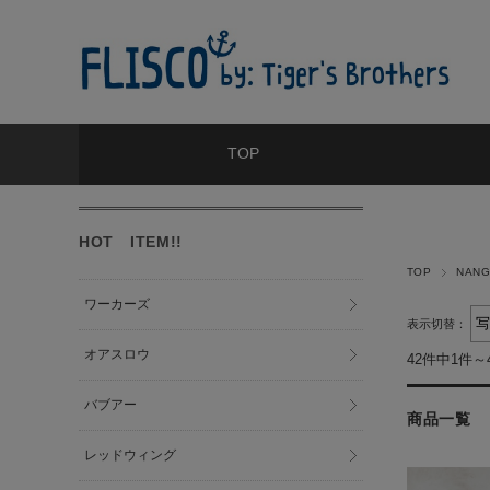
TOP
HOT ITEM!!
TOP
NAN
ワーカーズ
表示切替：
オアスロウ
42件中1件～
バブアー
商品一覧
レッドウィング