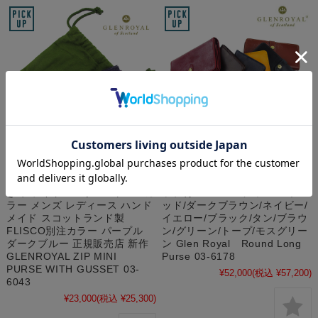
グレンロイヤル ミニ財布 ジッ
グレンロイヤル 長財布 ラウン
プミニパース L字ジップ マチ付
ドロングパース フロントフラ
き ブライドルレザー 2トーンカ
ップ付 メンズ レディース 革 レ
ラー メンズ レディース ハンド
ッド/ダークブラウン/ネイビー/
メイド スコットランド製
イエロー/ブラック/タン/ブラウ
FLISCO別注カラー パープル
ン/グリーン/トープ/モスグリー
ダークブルー 正規販売店 新作
ン Glen Royal Round Long
GLENROYAL ZIP MINI
Purse 03-6178
PURSE WITH GUSSET 03-
¥52,000
(税込 ¥57,200)
6043
¥23,000
(税込 ¥25,300)