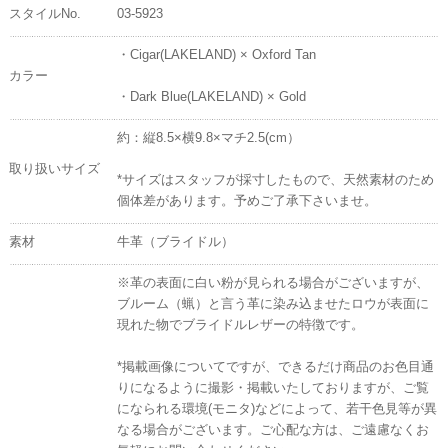
スタイルNo.
03-5923
・Cigar(LAKELAND) × Oxford Tan
カラー
・Dark Blue(LAKELAND) × Gold
約：縦8.5×横9.8×マチ2.5(cm）
取り扱いサイズ
*サイズはスタッフが採寸したもので、天然素材のため
個体差があります。予めご了承下さいませ。
素材
牛革（ブライドル）
※革の表面に白い粉が見られる場合がございますが、
ブルーム（蝋）と言う革に染み込ませたロウが表面に
現れた物でブライドルレザーの特徴です。
*掲載画像についてですが、できるだけ商品のお色目通
りになるように撮影・掲載いたしておりますが、ご覧
になられる環境(モニタ)などによって、若干色見等が異
なる場合がございます。ご心配な方は、ご遠慮なくお