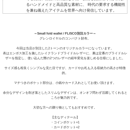
るハンドメイドと高品質な素材に、 時代の要求する機能性
を兼ね備えたアイテムを世界へ向け発信しています。
～Small fold wallet / FLISCO別注カラー～
グレンロイヤルのコンパクト財布。
今回は当店が別注した2トーンのオリジナルカラーになっています。
表はエンボス加工を施したレイクランドブライドルレザーに、裏は定番のブライドルレ
ザーを指定し、使い込んだ際の2つのレザーの経年変化を楽しめる仕様にしました。
サイズ感も程良くシンプルな見た目ですが、カードやお札も入る収納力の高さが特徴
的。
マチつきのポケット部分は、小銭やカード入れとしてお使い頂けます。
余分なデザインを削ぎ落としたスリムなデザインは、オンオフ問わず活躍してくれると
ころが魅力的です。
大切な方への贈り物としてもおすすめです。
【主なディテール】
・コインポケット×1
・カードポケット×2