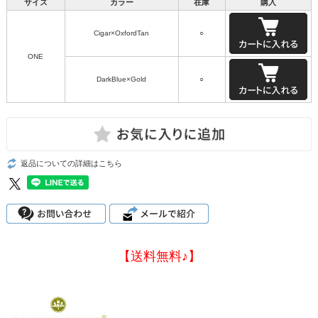
サイズ
カラー
在庫
購入
Cigar×OxfordTan
○
ONE
DarkBlue×Gold
○
返品についての詳細はこちら
【送料無料♪】