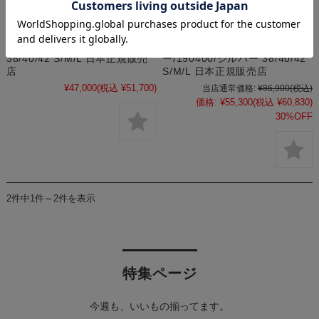
シャイニーナイロン
ベドゥエウール フードつき
DUVETICA ARINNE 202-
DUVETICA FEBEDUE-wool
D8120017N00-10350 999/ブ
192-D8110911N00-10870
ラック/黒/870/オリーブ/カーキ
190600/グレー/176000/ネイビ
38/40/42 S/M/L 日本正規販売
ー/190400/シルバー 38/40/42
店
S/M/L 日本正規販売店
¥47,000
(税込 ¥51,700)
当店通常価格:
¥86,900
(税込)
価格:
¥55,300
(税込 ¥60,830)
30%OFF
2件中1件～2件を表示
特集ページ
今週も、いいもの揃ってます。