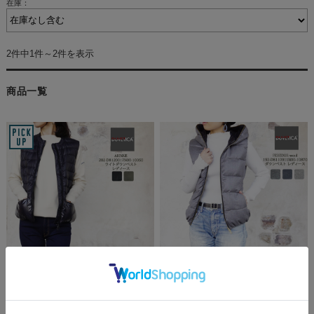
在庫：
2件中1件～2件を表示
商品一覧
デュベティカ レディース ダウ
【SALE品交換・返品不可】 デ
ンベスト ライトダウン アリン
ュベティカ レディース ダウン
ネ ノーカラー マットナイロン
ベスト フーデッドダウン フェ