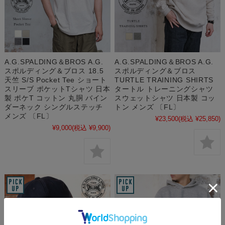
A.G.SPALDING＆BROS A.G.
A.G.SPALDING＆BROS A.G.
スポルディング＆ブロス 18.5
スポルディング＆ブロス
天竺 S/S Pocket Tee ショート
TURTLE TRAINING SHIRTS
スリーブ ポケットTシャツ 日本
タートル トレーニングシャツ
製 ポケT コットン 丸胴 バイン
スウェットシャツ 日本製 コッ
ダーネック シングルステッチ
トン メンズ 〔FL〕
メンズ 〔FL〕
¥23,500
(税込 ¥25,850)
¥9,000
(税込 ¥9,900)