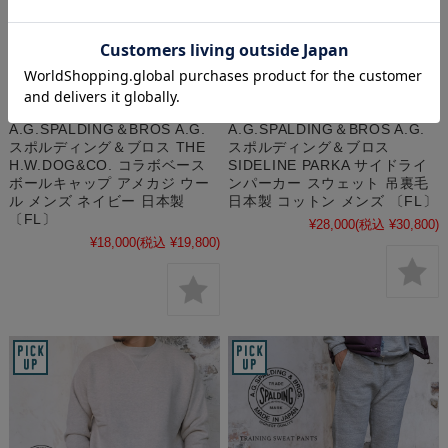
A.G.SPALDING＆BROS A.G.
A.G.SPALDING＆BROS A.G.
スポルディング＆ブロス THE
スポルディング＆ブロス
H.W.DOG&CO. コラボベース
SIDELINE PARKA サイドライ
ボールキャップ アメカジ ウー
ンパーカー スウェット 吊裏毛
ル メンズ ネイビー 日本製
日本製 コットン メンズ 〔FL〕
〔FL〕
¥28,000
(税込 ¥30,800)
¥18,000
(税込 ¥19,800)