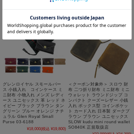
グレンロイヤル スモールパー
＜クーポン対象外＞ スロウ 財
ス 小銭入れ コインケース ミ
布 二つ折り財布 ミニ財布 ミニ
ニ財布 小物入れ メンズ レディ
ウォレット ラウンドジップ コ
ース ユニセックス 革 レッド ネ
ンパクト クーズーレザー 小銭
イビー ブラック ブラウン タン
入れ ボックス型 コインポケッ
グリーン ブルー オレンジ ナチ
ト カード入れ 日本製 ダークブ
ュラル Glen Royal Small
ラウン ブラウン ユニセックス
Purse 03-6188
SLOW kudu mini round wallet
SO840K 正規取扱店
¥18,000
(税込 ¥19,800)