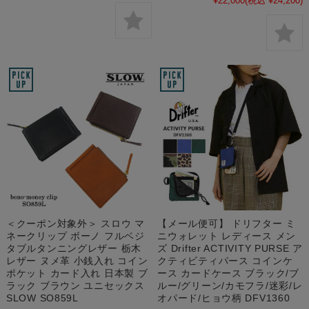
¥22,000
(税込 ¥24,200)
＜クーポン対象外＞ スロウ マ
【メール便可】 ドリフター ミ
ネークリップ ボーノ フルベジ
ニウォレット レディース メン
タブルタンニングレザー 栃木
ズ Drifter ACTIVITY PURSE ア
レザー ヌメ革 小銭入れ コイン
クティビティパース コインケ
ポケット カード入れ 日本製 ブ
ース カードケース ブラック/ブ
ラック ブラウン ユニセックス
ルー/グリーン/カモフラ/迷彩/レ
SLOW SO859L
オパード/ヒョウ柄 DFV1360