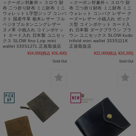
＜クーポン対象外＞ スロウ 財
＜クーポン対象外＞ スロウ 財
布 二つ折り財布 ミニ財布 ミニ
布 三つ折り財布 ミニ財布 ミニ
ウォレット L字型ジップ コンパ
ウォレット コンパク レザー ク
クト 国産牛革 栃木レザー フル
ーズーレザー 小銭入れ ボック
ベジタブルタンニングレザー
ス型 コインポケット カード入
ヌメ革 小銭入れ コインポケッ
れ 日本製 ダークブラウン ブラ
ト カード入れ 日本製 ユニセッ
ウン ユニセックス SLOW kudu
クス SLOW fino Lzip mini
trifold mini wallet 333S111K
wallet 333S127L 正規取扱店
正規取扱店
¥24,000
(税込 ¥26,400)
¥22,000
(税込 ¥24,200)
Sold Out
Sold Out