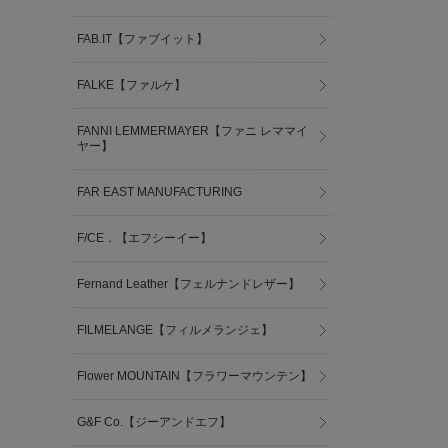
FAB.IT【ファブイット】
FALKE【ファルケ】
FANNI LEMMERMAYER【ファニ レママイ
ヤー】
FAR EAST MANUFACTURING
F/CE．【エフシーイー】
Fernand Leather【フェルナンドレザー】
FILMELANGE【フィルメランジェ】
Flower MOUNTAIN【フラワーマウンテン】
G&F Co.【ジーアンドエフ】