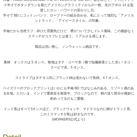
ス半そでボタンダウンを着たアメリカングラフィティからの一枚。先のアポロ 13 を監
督したロン・ハワードの若かりし日。
半そで BD にコットンパンツ、ローファーの組み合わせ。私にとって強烈な「アメリカ
ントラッド」「アイビースタイル」の印象。
半袖だから当然ラフ、砕けた雰囲気だけど、襟がついて少しドレス風味。この微妙なミ
スマッチがコスプレとは違う、リアルさを感じます。
製品は洗い無し、ノンウォッシュ納品です。
素材、オックスは 5 オンス。無地はタテ・コーマ糸（櫛で短繊維落とした糸）/ ヨコ・
スーピマ糸。5 オンス。
ストライプはタテヨコ共にブランド綿は使わないで長綿。4.7 オンス。
ペイズリーのブロックプリントはいかにも半袖 BD ではなじみのある、リゾート感のあ
る生地。ただいま、インドで量産反を製造中。ブロックなので、柄の送り部分が微妙に
斜めってるのもご愛敬。
インド系はすべて3オンスほど。ブラックウォッチ、マドラスなのに柄がトラッド系。
このミスマッチが私は好きなのです。
(WORKERS公式より)