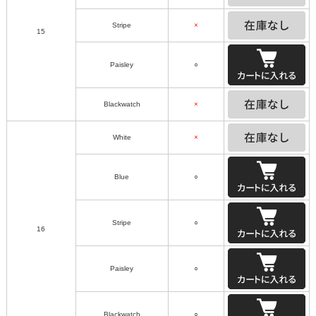
Stripe
×
15
Paisley
○
Blackwatch
×
White
×
Blue
○
Stripe
○
16
Paisley
○
Blackwatch
○