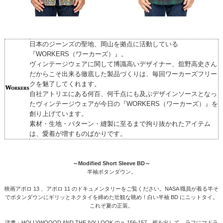
日本のジーンズの聖地、岡山を拠点に活動している
『WORKERS（ワーカーズ）』。
ヴィンテージウェアに関して博識高いデザイナー、舘野高史さん
だからこそ出来る徹底した製品づくりは、毎回ワーカーズフリー
クを魅了してくれます。
自社アトリエにある何百、何千点にも及ぶデザインソースとなっ
たヴィンテージウェアが今日の『WORKERS（ワーカーズ）』を
創り上げています。
素材・生地・パターン・縫製に至るまで拘り抜かれたアイテム
は、愛着が増すものばかりです。
～Modified Short Sleeve BD～
半袖ボタンダウン。
映画アポロ 13 、アポロ 11 のドキュメンタリーをご覧ください。NASA 職員が着る半そ
でボタンダウンにギリッとネクタイを締めた壮観な眺め！白い半袖 BD にニットタイ。
これぞ夏の正装。
洋書：HOLLYWOOOD AND THE IVY LOOK のｐ 156-157。裾を出して、ラフにマドラ