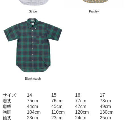
Stripe
Paisley
Blackwatch
サイズ
14
15
16
17
着丈
75cm
76cm
77cm
78cm
肩幅
44cm
45cm
47cm
49cm
胸囲
104cm
110cm
120cm
130cm
袖丈
23cm
23cm
24cm
25cm