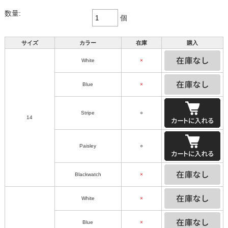
数量:
個
サイズ
カラー
在庫
購入
White
×
Blue
×
Stripe
○
14
Paisley
○
Blackwatch
×
White
×
Blue
×