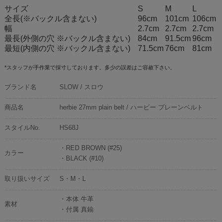
サイズ
S
M
L
全長(※バックル含まない)
96cm
101cm
106cm
幅
2.7cm
2.7cm
2.7cm
最長(外側の穴 ※バックル含まない)
84cm
91.5cm
96cm
最短(内側の穴 ※バックル含まない)
71.5cm
76cm
81cm
*スタッフが手作業で採寸しております。多少の誤差はご容赦下さい。
ブランド名
SLOW / スロウ
商品名
herbie 27mm plain belt / ハービー プレーンベルト
スタイルNo.
HS68J
・RED BROWN (#25)
カラー
・BLACK (#10)
取り扱いサイズ
S・M・L
・本体 牛革
素材
・付属 真鍮