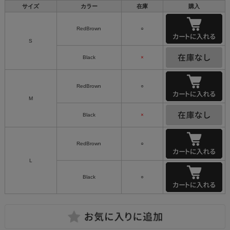
サイズ
カラー
在庫
購入
RedBrown
○
S
Black
×
RedBrown
○
M
Black
×
RedBrown
○
L
Black
○