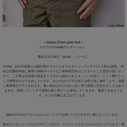
～herbie 27mm plain belt～
スロウの27mm幅のレザーベルト。
素材はSLOWの「herbie」シリーズ。
herbie...1911年創業の山陽社製のフルベジタブルタンニングレザー(ヌメ革)を使用。 同
社は日露戦争後に軍隊の革靴やベルトなど軍事用品向けにスタートした歴史の長いタン
ナー。この革は北米産の原皮をミモザから抽出されたタンニンを使い、ピット槽でじっ
くり時間をかけてなめしています。仕上げはロウ引き加工を繰り返し施すことで、強度
と重厚感がプラスされます。使い始めはロウが白っぽく革の表面に浮き出ることもあり
ますが、使用していく中で独特な艶と照りへと変化していきます。裏張りをあえてせ
ず、ラフな印象に仕上げています。
細めの27mmのベルトはユニセックスでお使いいただきやすい幅になっています。
飽きのこないシンプルなデザインなので、ジャケットスタイルからカジュアルまで、幅