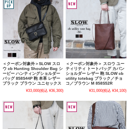
＜クーポン対象外＞SLOW スロ
＜クーポン対象外＞ スロウ ユー
ウ cb Hunting Shoulder Bag シ
ティリティ トートバッグ カバン
ービー ハンティングショルダー
ショルダー レザー 鞄 SLOW cb
バッグ 858S44P 鞄 本革 レザー
utility totebag ブラック／チョ
ブラック ブラウン ユニセックス
コ／ブラウン M 858S52R
¥33,000
(税込 ¥36,300)
¥31,000
(税込 ¥34,100)