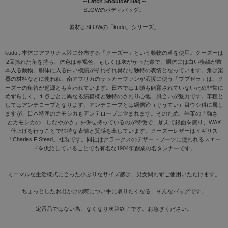
～Latch Shoulder Bag～
SLOWのボディバッグ。
素材はSLOWの「kudu」シリーズ。
kudu...本体にアフリカ大陸に分布する「クーズー」という動物の革を使用。クーズーは
2回捻れた角を持ち、体色は赤褐色、もしくは灰がかった青で、胴体には白い横縞が数
本入る動物。胴体に入る白い横縞がそれぞれ異なり独特の表情となっています。角は楽
器の材料などに使われ、南アフリカのサッカーファンが応援に使う「ブブゼラ」は、ク
ーズーの角笛が起源とも言われています。日本では１頭も飼育されていないため非常に
めずらしく、１点ごとに異なる縞模様と独特のさわり心地、風合いが魅力です。革種と
してはアンテロープとなります。アンテロープとは綱偶蹄（ぐうてい）目ウシ科に属し
ますが、日本特産のカモシカもアンテロープに含まれます。そのため、牛革の「強さ」
とカモシカの「しなやかさ」を併せ持っているのが特徴で、加えて銀面を擦り、WAX
仕上げを行うことで独特な表情と質感を出しています。クーズーレザーはイギリス
「Charles F Stead」社製です。同社はクラークスのデザートブーツに使われるスエー
ドを供給していることでも有名な1904年創業の名タンナーです。
ミニマルな生活様式に合った小ぶりなサイズ感は、男女問わずご使用いただけます。
ちょっとしたお出かけの際につい手に取りたくなる、そんなバッグです。
定番品ではない為、なくなり次第終了です。お急ぎください。