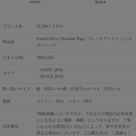
IVORY
BLACK
ブランド名
SLOW / スロウ
French Army Shoulder Bag / フレンチアーミー ショル
商品名
ダーバッグ
スタイルNo.
300S123J
・IVORY (#03)
カラー
・BLACK (#10)
取り扱いサイズ
縦：約32ｃｍ×横：約35.5ｃｍ×マチ：約15ｃｍ
素材
コットン：60％ リネン：40％
*掲載画像についてですが、できるだけ商品のお色目通
りになるように撮影・掲載いたしておりますが、ご覧
注意事項
になられる環境(モニタ)などによって、若干色見等が
異なる場合がございます。ご心配な方は、ご遠慮なく