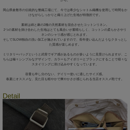
から。
岡山県倉敷市の伝統的な整織工場にて、今では希少なシャトル織機を使用して時間をか
けながらしっかりと織り上げた生地が特徴的です。
素材は綿と麻の2種の天然素材を混合させたコットンリネン。
2つの素材を掛け合わした生地はとても風合いが素晴らしく、コットンの柔らかさやリ
ネンのシャリ感が感じとれます。
そしてSLOW独自の洗い加工が施されていますので、長年使い込んだようなクタっとし
た質感が楽しめます。
ミリタリーバッグというと武骨でギア感があるものが多いように見受けられますが、こ
ちらは極々シンプルなデザインで、カラーもアイボリーとブラックにすることで様々な
スタイリングに溶け込みやすくなっています。
容量も申し分のない、デイリー使いに適したサイズ感。
春夏にオススメな、見た目も軽やかで爽やかさが感じられる当店オススメ鞄です。
Detail