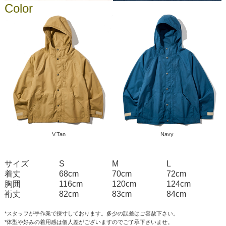
Color
V.Tan
Navy
サイズ
S
M
L
着丈
68cm
70cm
72cm
胸囲
116cm
120cm
124cm
裄丈
82cm
83cm
84cm
*スタッフが手作業で採寸しております。多少の誤差はご容赦下さい。
*体型や好みの着用感は個人差がございますのでご了承下さいませ。