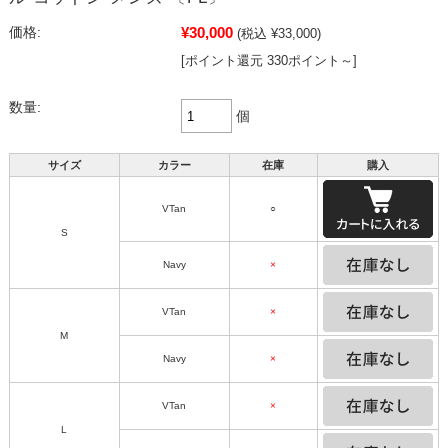
¥30,000
価格:
(税込 ¥33,000)
[ポイント還元 330ポイント～]
数量:
個
サイズ
カラー
在庫
購入
VTan
○
S
Navy
×
VTan
×
M
Navy
×
VTan
×
L