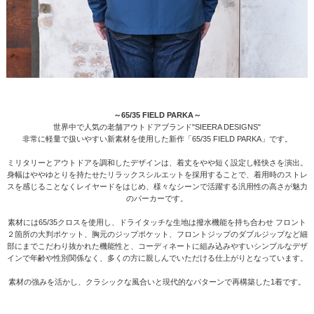
～65/35 FIELD PARKA～
世界中で人気の老舗アウトドアブランド"SIEERA DESIGNS"
非常に軽量で扱いやすい新素材を使用した新作「65/35 FIELD PARKA」です。
ミリタリーとアウトドアを調和したデザインは、着丈をやや短く設定し軽快さを演出。
身幅はややゆとりを持たせたリラックスシルエットを採用することで、着用時のストレ
スを感じることなくレイヤードをはじめ、様々なシーンで活躍する汎用性の高さが魅力
のパーカーです。
素材には65/35クロスを使用し、ドライタッチな生地は撥水機能を持ち合わせ フロント
２箇所の大判ポケット、胸元のジップポケット、フロントジップのダブルジップなど細
部にまでこだわり抜かれた機能性と、コーディネートに組み込みやすいシンプルなデザ
インで年齢や性別関係なく、多くの方に親しんでいただける仕上がりとなっています。
素材の強みを活かし、クラシックな風合いと現代的なパターンで再構築した1着です。