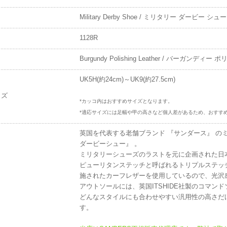
Military Derby Shoe / ミリタリー ダービー シュー
1128R
Burgundy Polishing Leather / バーガンデ
UK5H(約24cm)～UK9(約27.5cm)
イズ
*カッコ内はおすすめサイズとなります。
*適応サイズには足幅や甲の高さなど個人差があるため、おすす
英国を代表する老舗ブランド 『サンダース』 のミリタリー
ダービーシュー』 。
ミリタリーシューズのラストを元に企画された日
ピューリタンステッチと呼ばれるトリプルステッ
施されたカーフレザーを使用しているので、光沢
アウトソールには、英国ITSHIDE社製のコマ
どんなスタイルにも合わせやすい汎用性の高さだ
す。