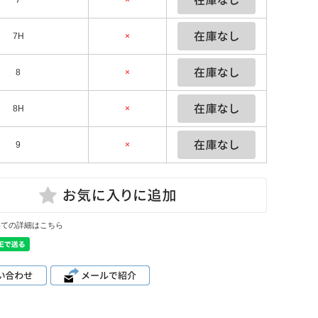
7
×
7H
×
8
×
8H
×
9
×
いての詳細はこちら