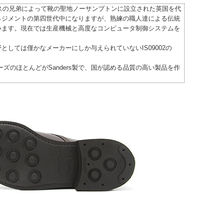
ースの兄弟によって靴の聖地ノーサンプトンに設立された英国を代
ネジメントの第四世代中になりますが、熟練の職人達による伝統
います。現在では生産機械と高度なコンピュータ制御システムを
しては僅かなメーカーにしか与えられていないIS09002の
ズのほとんどがSanders製で、国が認める品質の高い製品を作