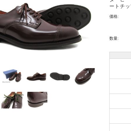
ートチッ
価格:
数量: