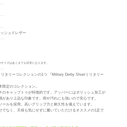
ィー ポリッシュドレザー
めサイズはあくまでも目安になります。
コレクションの1つ 『Military Derby Shoe/ミリタリー
本限定のコレクション。
チのキャップトゥが特徴的です。アッパーにはポリッシュ加工が
感があり上品な印象です。雨や汚れにも強いので安心です。
ンドソールを採用。高いグリップ力と耐久性を備えています。
けでなく、天候も気にせずに履いていただけるオススメの1足で