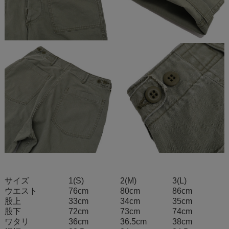
サイズ
1(S)
2(M)
3(L)
ウエスト
76cm
80cm
86cm
股上
33cm
34cm
35cm
股下
72cm
73cm
74cm
ワタリ
36cm
36.5cm
38cm