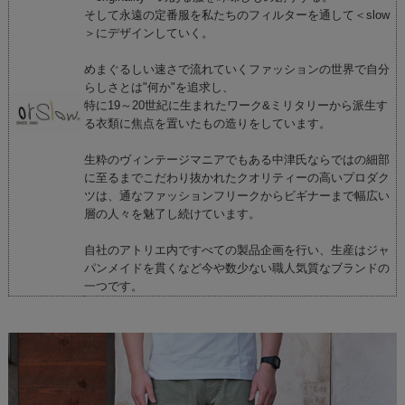
そして永遠の定番服を私たちのフィルターを通して＜slow
＞にデザインしていく。
めまぐるしい速さで流れていくファッションの世界で自分
らしさとは"何か"を追求し、
特に19～20世紀に生まれたワーク&ミリタリーから派生す
る衣類に焦点を置いたもの造りをしています。
生粋のヴィンテージマニアでもある中津氏ならではの細部
に至るまでこだわり抜かれたクオリティーの高いプロダク
ツは、通なファッションフリークからビギナーまで幅広い
層の人々を魅了し続けています。
自社のアトリエ内ですべての製品企画を行い、生産はジャ
パンメイドを貫くなど今や数少ない職人気質なブランドの
一つです。