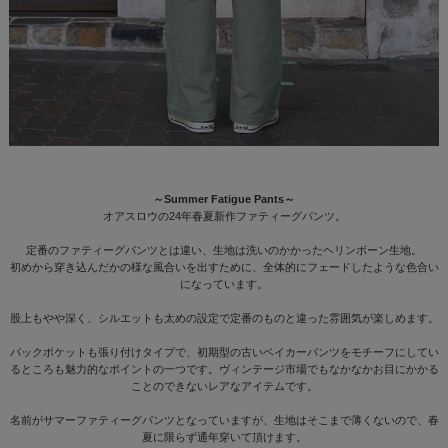
～Summer Fatigue Pants～
オアスロウの24年春夏新作ファティーグパンツ。
定番のファティーグパンツとは違い、生地は洗いのかかったヘリンボーン生地。
初めから穿き込んだかの様な風合いを出すために、全体的にフェードしたような色合い
になっています。
股上もやや深く、シルエットも太めの設定で定番のものと違った雰囲気が楽しめます。
バックポケットも張り付けタイプで、初期型の古いベイカーパンツをモチーフにしてい
るところも魅力的なポイントの一つです。ヴィンテージ市場でもなかなかお目にかかる
ことのできないレアなアイテムです。
名前がサマーファティーグパンツとなっていますが、生地はそこまで薄くないので、春
夏に限らず通年穿いて頂けます。