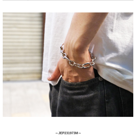
～JEP231973M～