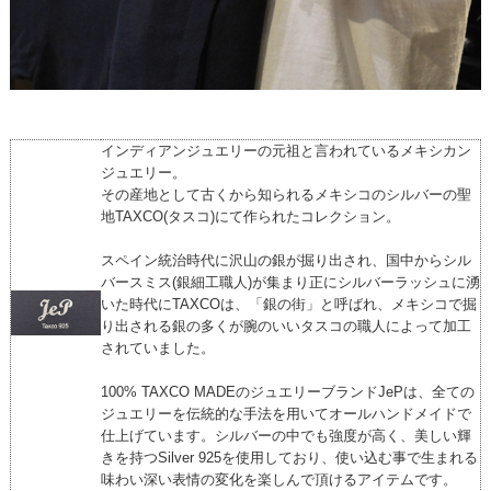
インディアンジュエリーの元祖と言われているメキシカン
ジュエリー。
その産地として古くから知られるメキシコのシルバーの聖
地TAXCO(タスコ)にて作られたコレクション。
スペイン統治時代に沢山の銀が掘り出され、国中からシル
バースミス(銀細工職人)が集まり正にシルバーラッシュに湧
いた時代にTAXCOは、「銀の街」と呼ばれ、メキシコで掘
り出される銀の多くが腕のいいタスコの職人によって加工
されていました。
100% TAXCO MADEのジュエリーブランドJePは、全ての
ジュエリーを伝統的な手法を用いてオールハンドメイドで
仕上げています。シルバーの中でも強度が高く、美しい輝
きを持つSilver 925を使用しており、使い込む事で生まれる
味わい深い表情の変化を楽しんで頂けるアイテムです。