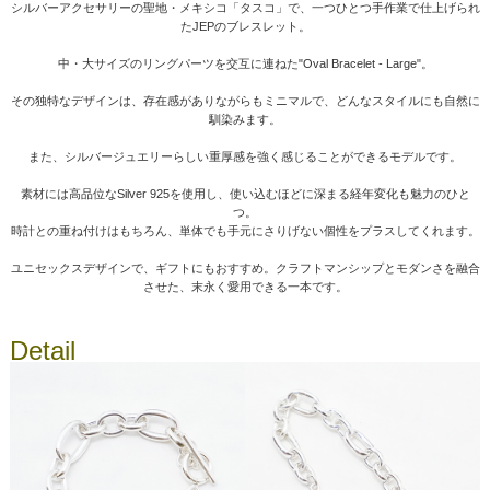
シルバーアクセサリーの聖地・メキシコ「タスコ」で、一つひとつ手作業で仕上げられ
たJEPのブレスレット。
中・大サイズのリングパーツを交互に連ねた"Oval Bracelet - Large"。
その独特なデザインは、存在感がありながらもミニマルで、どんなスタイルにも自然に
馴染みます。
また、シルバージュエリーらしい重厚感を強く感じることができるモデルです。
素材には高品位なSilver 925を使用し、使い込むほどに深まる経年変化も魅力のひと
つ。
時計との重ね付けはもちろん、単体でも手元にさりげない個性をプラスしてくれます。
ユニセックスデザインで、ギフトにもおすすめ。クラフトマンシップとモダンさを融合
させた、末永く愛用できる一本です。
Detail