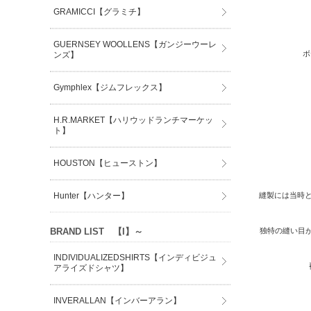
GRAMICCI【グラミチ】
GUERNSEY WOOLLENS【ガンジーウーレ
ボ
ンズ】
Gymphlex【ジムフレックス】
H.R.MARKET【ハリウッドランチマーケッ
ト】
HOUSTON【ヒューストン】
Hunter【ハンター】
縫製には当時と
BRAND LIST 【I】～
独特の縫い目が
INDIVIDUALIZEDSHIRTS【インディビジュ
アライズドシャツ】
INVERALLAN【インバーアラン】