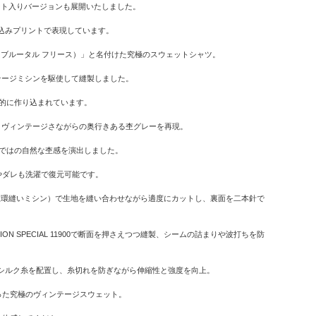
プリント入りバージョンも展開いたしました。
み込みプリントで表現しています。
E（ブルータル フリース）」と名付けた究極のスウェットシャツ。
テージミシンを駆使して縫製しました。
底的に作り込まれています。
し、ヴィンテージさながらの奥行きある杢グレーを再現。
ではの自然な杢感を演出しました。
やダレも洗濯で復元可能です。
（二重環縫いミシン）で生地を縫い合わせながら適度にカットし、裏面を二本針で
SPECIAL 11900で断面を押さえつつ縫製、シームの詰まりや波打ちを防
番手のシルク糸を配置し、糸切れを防ぎながら伸縮性と強度を向上。
った究極のヴィンテージスウェット。