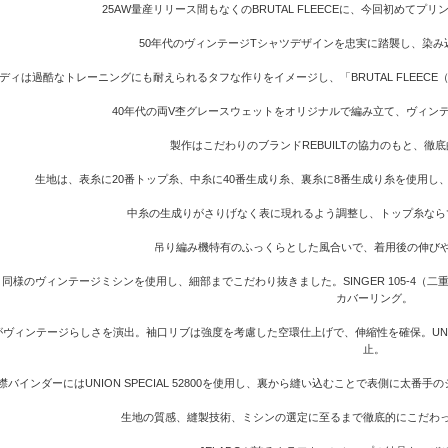
25AW量産リリース間もなくのBRUTAL FLEECEに、今回初めて
50年代のヴィンテージTシャツデザインを忠実に踏襲し、染
ディは過酷なトレーニングにも耐えられるタフな作りをイメージし、「BRUTAL FLEEC
40年代の両V杢グレースウェットをオリジナルで編み立て、ヴィン
製作はこだわりのブランドREBUILTの協力のもと、徹
生地は、表糸に20番トップ糸、中糸に40番生成り糸、裏糸に8番生成り糸を使用
中糸の生成りがさりげなく表に現れるよう調整し、トップ糸なら
吊り編み機特有のふっくらとした風合いで、着用後の伸び
同様のヴィンテージミシンを使用し、細部までこだわり抜きました。SINGER 105-4
カバーリング。
ヴィンテージらしさを演出。袖口リブは強度を考慮した空環仕上げで、伸縮性を確保。UNION 
止。
襟バインダーにはUNION SPECIAL 52800を使用し、裏から縫い込むことで表側に太
生地の質感、縫製技術、ミシンの選定に至るまで徹底的にこだわ