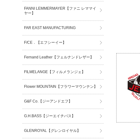
FANNI LEMMERMAYER【ファニ レママイ
ヤー】
FAR EAST MANUFACTURING
F/CE．【エフシーイー】
Fernand Leather【フェルナンドレザー】
FILMELANGE【フィルメランジェ】
Flower MOUNTAIN【フラワーマウンテン】
G&F Co.【ジーアンドエフ】
G.H.BASS【ジーエイチバス】
GLENROYAL【グレンロイヤル】