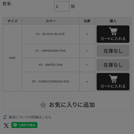
数量:
個
サイズ
カラー
在庫
購入
01：BLACK×BLACK
○
F1：MANDARIN×TAN
×
ONE
F8：WHITE×TAN
×
F9：FORESTGREEN×TAN
○
返品についての詳細はこちら