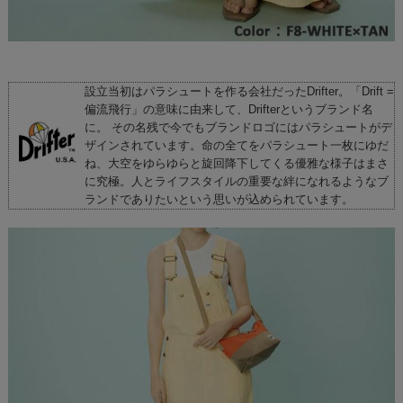
設立当初はパラシュートを作る会社だったDrifter。「Drift =
偏流飛行」の意味に由来して、Drifterというブランド名
に。 その名残で今でもブランドロゴにはパラシュートがデ
ザインされています。命の全てをパラシュート一枚にゆだ
ね、大空をゆらゆらと旋回降下してくる優雅な様子はまさ
に究極。人とライフスタイルの重要な絆になれるようなブ
ランドでありたいという思いが込められています。