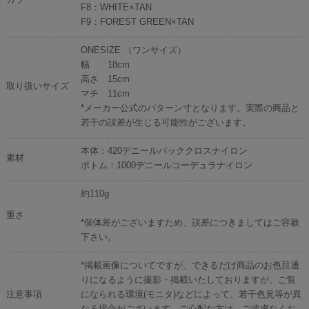
F8：WHITE×TAN
F9：FOREST GREEN×TAN
ONESIZE （ワンサイズ）
幅 18cm
高さ 15cm
取り扱いサイズ
マチ 11cm
*メーカー公式のパターン寸となります。実際の商品と
若干の誤差が生じる可能性がございます。
本体：420デニールパッククロスナイロン
素材
ボトム：1000デニールコーデュラナイロン
約110g
重さ
*個体差がございますため、誤差につきましてはご容赦
下さい。
*掲載画像についてですが、できるだけ商品のお色目通
りになるように撮影・掲載いたしておりますが、ご覧
注意事項
になられる環境(モニタ)などによって、若干色見等が異
なる場合がございます。ご心配な方は、ご遠慮なくお