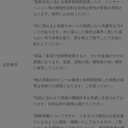
*直射日光に当たる場所長時間放置したり、シンナー・
ベンジン等の揮発性溶剤を使用は変色や変形の原因と
なります。絶対にお止めください。
*水に濡れると色落ちやシミの原因になり衣服等を汚す
ことがあります。水に濡らした場合は素早く乾いた柔
らかい布で水気を取り、形を整えて陰干しにて完全に
乾かしてください。
*高温／多湿で長時間放置すると、カビや金属のサビの
原因になります。温度、湿気の低い通気性の良い場所
注意事項
に保管してください。
*他の革製品やビニール素材と長時間密着した状態の保
管は色移りの原因となります。ご注意ください。
*目的に合わせて用途や機能性等を考慮し生産されてお
ります。目的以外の使用は避けてください。
*掲載画像についてですが、できるだけ商品のお色目通
りになるように撮影・掲載いたしておりますが、ご覧
になられる環境(モニタ)などによって、若干色見等が異