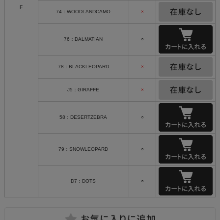
F
74：WOODLANDCAMO
×
76：DALMATIAN
○
78：BLACKLEOPARD
×
J5：GIRAFFE
×
58：DESERTZEBRA
○
79：SNOWLEOPARD
○
D7：DOTS
○