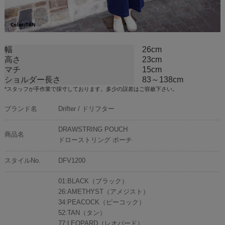
幅
26cm
高さ
23cm
マチ
15cm
ショルダー長さ
83～138cm
*スタッフが手作業で採寸しております。多少の誤差はご容赦下さい。
ブランド名
Drifter / ドリフター
DRAWSTRING POUCH
商品名
ドローストリング ポーチ
スタイルNo.
DFV1200
01:BLACK（ブラック）
26:AMETHYST（アメジスト）
34:PEACOCK（ピーコック）
52:TAN（タン）
77:LEOPARD（レオパード）