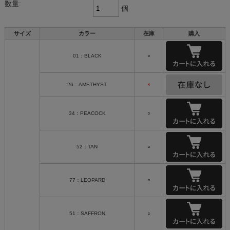
数量:
個
サイズ
カラー
在庫
購入
01：BLACK
○
26：AMETHYST
×
34：PEACOCK
○
52：TAN
○
77：LEOPARD
○
51：SAFFRON
○