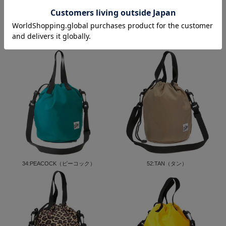
01:BLACK（ブラック）
26:AMETHYST（アメジスト）
34:PEACOCK（ピーコック）
52:TAN（タン）