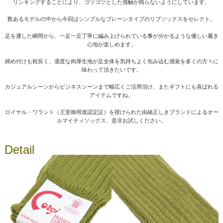
リンキングすることにより、ゴツゴツとした感触が残らないようにしています。
数あるモデルの中から今回はシンプルなプレーンタイプのリブソックスをセレクト。
足を通した瞬間から、一足一足丁寧に編み上げられている事が分かるような優しい履き
心地が楽しめます。
締め付けも程良く、適度な肉厚生地が足全体を気持ちよく包み込む感覚を多くの方々に
味わって頂きたいです。
カジュアルシーンからビジネスシーンまで幅広くご活用頂け、またギフトにも喜ばれる
アイテムですね。
ロイヤル・ワラント（王室御用達認定証）を授けられた由緒正しきブランドによるオー
ルマイティソックス、是非お試しください。
Detail