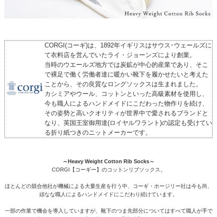
CORGI(コーギ)は、1892年イギリスはサウス･ウェールズに
て衣料店を営んでいたライ・ジョーンズにより創業。
当時のウエールズ地方では炭鉱が中心的産業であり、そこ
で裸足で働く労働者達に暖かい靴下を履かせたいと考えた
ことから、その良質なロングソックスは生まれました。
カシミアやウール、コットンといった高級素材を使用し、
今も職人によるハンドメイドにこだわった物作りを続け、
その姿勢と高いクオリティが世界中で愛されるブランドと
なり、英国王室御用達(ロイヤルワラント)の認定も受けてい
る折り紙つきのニットメーカーです。
～Heavy Weight Cotton Rib Socks～
CORGI【コーギー】のコットンリブソックス。
ほとんどの競合他社が機械による大量生産を行う中、コーギ・ホージリー社は今も尚、
頑なな職人によるハンドメイドにこだわり続けています。
一部の作業で機会を導入していますが、靴下のつま先部分についてはすべて職人が手で