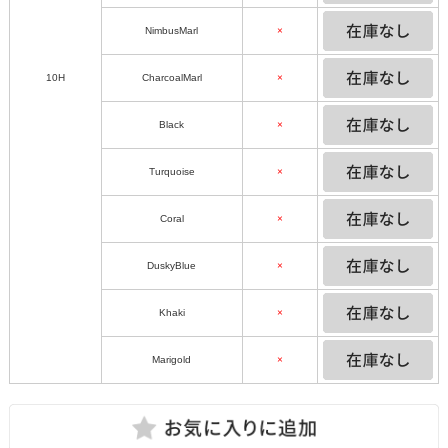
NimbusMarl
×
10H
CharcoalMarl
×
Black
×
Turquoise
×
Coral
×
DuskyBlue
×
Khaki
×
Marigold
×