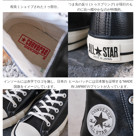
つま先の反り (トゥスプリング) が現行のも
程良くシェイプされたトゥ部分。
のに比べ穏やかなのが特徴的。
インソールには赤字でロゴを施し、日本の
ヒールパッチには日本製を証明する“MADE
国旗をイメージしています。
IN JAPAN”のプリントが入っています。