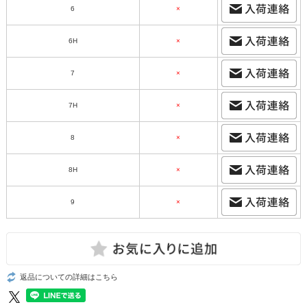
6
×
6H
×
7
×
7H
×
8
×
8H
×
9
×
返品についての詳細はこちら