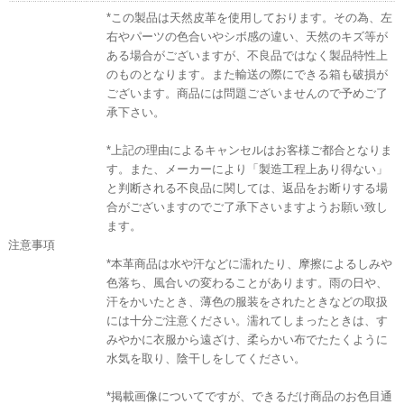
*この製品は天然皮革を使用しております。その為、左
右やパーツの色合いやシボ感の違い、天然のキズ等が
ある場合がございますが、不良品ではなく製品特性上
のものとなります。また輸送の際にできる箱も破損が
ございます。商品には問題ございませんので予めご了
承下さい。
*上記の理由によるキャンセルはお客様ご都合となりま
す。また、メーカーにより「製造工程上あり得ない」
と判断される不良品に関しては、返品をお断りする場
合がございますのでご了承下さいますようお願い致し
ます。
注意事項
*本革商品は水や汗などに濡れたり、摩擦によるしみや
色落ち、風合いの変わることがあります。雨の日や、
汗をかいたとき、薄色の服装をされたときなどの取扱
には十分ご注意ください。濡れてしまったときは、す
みやかに衣服から遠ざけ、柔らかい布でたたくように
水気を取り、陰干しをしてください。
*掲載画像についてですが、できるだけ商品のお色目通