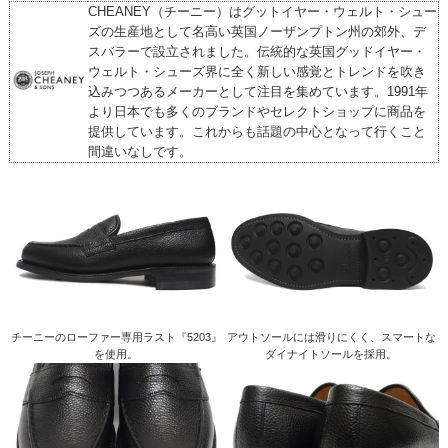
CHEANEY（チーニー）はグットイヤー・ウェルト・シュー
ズの生産地として名高い英国ノーザンプトン州の郊外、デ
スバラーで設立されました。伝統的な英国グッドイヤー・
ウェルト・シューズ界に全く新しい感覚とトレンドを吹き
込みつつあるメーカーとして注目を集めています。1991年
より日本でも多くのブランドやセレクトショップに商品を
提供しています。これからも話題の中心となって行くこと
間違いなしです。
チーニーのローファー専用ラスト『5203』
アウトソールには滑りにくく、スマートな
を使用。
ダイナイトソールを採用。