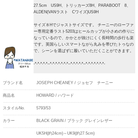
27.5cm US9H、トリッカーズ8H、PARABOOT 8、
ALDEN(VANラスト Cワイズ)US9H
サイズ８Hでジャストサイズです。 チーニーのローファ
ー専用定番ラスト5203はヒールカップが小さめの作りに
なっているので、かかとが抜けにくく長時間の歩行も楽
です。英国らしいスマートながら丸みを帯びたトゥなの
で、シーンを選ばずに履いていただくことができます。
-*-*-*-*-*--*-*-*-*-*-*-*--*-*-*-*-*--*-*-*-*-*-*-*-
ブランド名
JOSEPH CHEANEY / ジョセフ チーニー
商品名
HOWARD / ハワード
スタイルNo.
5793/53
カラー
BLACK GRAIN / ブラック グレインレザー
UK5H(約24cm)～UK9(約27.5cm)