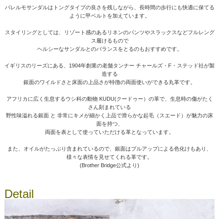
パレルモサンダルはトングタイプの良さを残しながら、長時間の歩行にも快適に保てる
ように甲ベルトを加えています。
スタイリングとしては、リゾート感のあるリネンのパンツやスラックスなどフルレング
ス履けるもので
ヘルシーなサンダルとのバランスをとるのもおすすめです。
イギリスのリーズにある、1904年創業の老舗タンナー チャールズ・F・ステッド社が製
造する
銀面のワイルドさと床面の上品さが特徴の両面使いができる丸革です。
アフリカに広く生息するウシ科の動物 KUDU(クードゥー）の革で、生息時の傷がたく
さん刻まれている
野性味溢れる銀面 と 非常にキメが細かく上品で滑らかな起毛（スエード）が魅力の床
面を持つ、
両面を表として使っていただける革となっています。
また、オイルがたっぷり含まれているので、銀面はプルアップによる色化けもあり、
様々な表情を見せてくれる革です。
(Brother Bridge公式より)
Detail