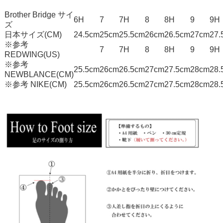
Brother Bridge サイ
6H
7
7H
8
8H
9
9H
ズ
日本サイズ(CM)
24.5cm
25cm
25.5cm
26cm
26.5cm
27cm
27.
※参考
7
7H
8
8H
9
9H
REDWING(US)
※参考
25.5cm
26cm
26.5cm
27cm
27.5cm
28cm
28.
NEWBLANCE(CM)
※参考 NIKE(CM)
25.5cm
26cm
26.5cm
27cm
27.5cm
28cm
28.