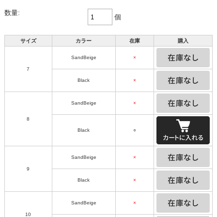
数量:
個
サイズ
カラー
在庫
購入
SandBeige
×
7
Black
×
SandBeige
×
8
Black
○
SandBeige
×
9
Black
×
SandBeige
×
10