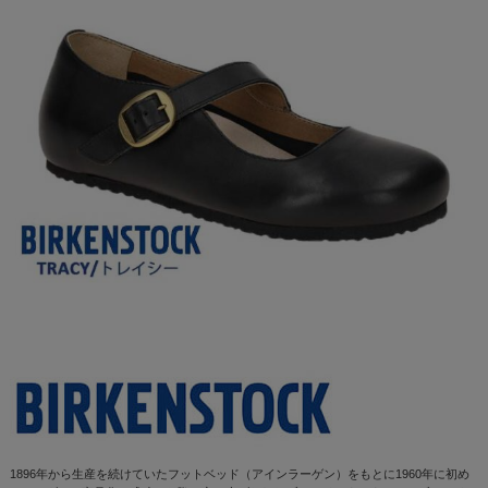
1896年から生産を続けていたフットベッド（アインラーゲン）をもとに1960年に初め