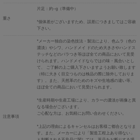
片足：約--g（準備中）
重さ
*個体差がございますため、誤差につきましてはご容赦
下さい。
*メーカー独自の染色技法・製法により、色ムラ（色の
濃淡）やシワ、ハンドメイ ドのため大きさやハンドス
テッチなどのバラつき等ほぼ全ての商品において見受
けられます。ハンドメイドならではの味・風合いとし
て、 ご了解の上ご購入下さいますようお願い致します
（特に大きく目立つものは検品の際に除外しておりま
す）。また、天然革のためのキズや生地感の違い等、
ほぼ全ての商品において見受けられます。
*生産時期や生産工場により、カラーの濃淡が画像と異
なる場合がございます。
ご心配な方は、お気軽にお問い合わせください。
注意事項
*上記の理由によるキャンセルはお客様ご都合となりま
す。また、メーカーにより「製造工程上あり得ない」
と判断される不良品に関しては、返品をお断りする場