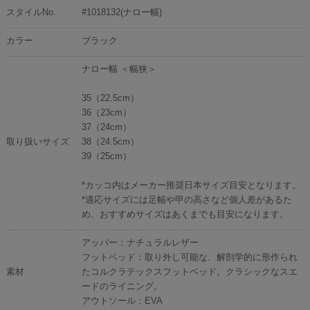
スタイルNo.
#1018132(ナロー幅)
カラー
ブラック
ナロー幅 ＜幅狭＞
35（22.5cm）
36（23cm）
37（24cm）
取り扱いサイズ
38（24.5cm）
39（25cm）
*カッコ内はメーカー推奨日本サイズ目安となります。
*適応サイズには足幅や甲の高さなど個人差があるた
め、おすすめサイズはあくまでも目安になります。
アッパー：ナチュラルレザー
フットベッド：取り外し可能な、解剖学的に形作られ
素材
たコルクラテックスフットベッド。クラシックなスエ
ードのライニング。
アウトソール：EVA