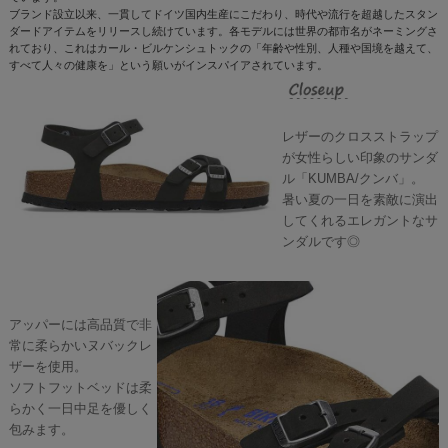
ブランド設立以来、一貫してドイツ国内生産にこだわり、時代や流行を超越したスタン
ダードアイテムをリリースし続けています。各モデルには世界の都市名がネーミングさ
れており、これはカール・ビルケンシュトックの「年齢や性別、人種や国境を越えて、
すべて人々の健康を」という願いがインスパイアされています。
レザーのクロスストラップ
が女性らしい印象のサンダ
ル「KUMBA/クンバ」。
暑い夏の一日を素敵に演出
してくれるエレガントなサ
ンダルです◎
アッパーには高品質で非
常に柔らかいヌバックレ
ザーを使用。
ソフトフットベッドは柔
らかく一日中足を優しく
包みます。