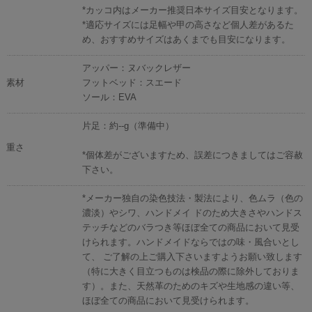
*カッコ内はメーカー推奨日本サイズ目安となります。
*適応サイズには足幅や甲の高さなど個人差があるた
め、おすすめサイズはあくまでも目安になります。
アッパー：ヌバックレザー
素材
フットベッド：スエード
ソール：EVA
片足：約--g（準備中）
重さ
*個体差がございますため、誤差につきましてはご容赦
下さい。
*メーカー独自の染色技法・製法により、色ムラ（色の
濃淡）やシワ、ハンドメイ ドのため大きさやハンドス
テッチなどのバラつき等ほぼ全ての商品において見受
けられます。ハンドメイドならではの味・風合いとし
て、 ご了解の上ご購入下さいますようお願い致します
（特に大きく目立つものは検品の際に除外しておりま
す）。また、天然革のためのキズや生地感の違い等、
ほぼ全ての商品において見受けられます。