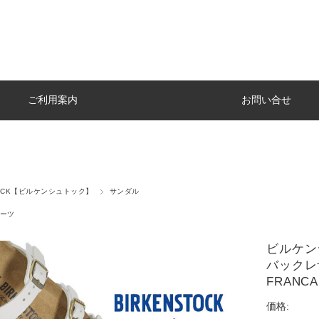
ご利用案内
お問い合せ
TOCK【ビルケンシュトック】
サンダル
ーツ
ビルケン
バックレザ
FRANCA 
価格: