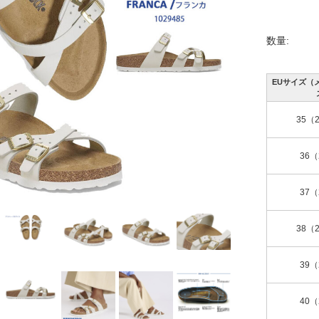
数量:
EUサイズ（
35（2
36（
37（
38（2
39（
40（