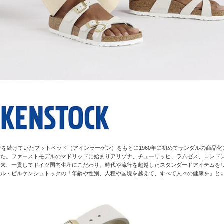
生産を続けていたフットベッド（アインラーゲン）をもとに1960年に初めてサンダルの商
した。ファーストモデルのマドリッドに始まりアリゾナ、チューリッヒ、ラムゼス、ロンド
以来、一貫してドイツ国内生産にこだわり、時代や流行を超越したスタンダードアイテムを
ール・ビルケンシュトックの「年齢や性別、人種や国境を越えて、すべて人々の健康を」と