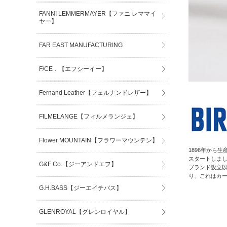
FANNI LEMMERMAYER【ファニ レママイ
ヤー】
FAR EAST MANUFACTURING
F/CE．【エフシーイー】
Fernand Leather【フェルナンドレザー】
FILMELANGE【フィルメランジェ】
Flower MOUNTAIN【フラワーマウンテン】
1896年から
スタートしま
G&F Co.【ジーアンドエフ】
ブランド設立
り、これはカ
G.H.BASS【ジーエイチバス】
GLENROYAL【グレンロイヤル】