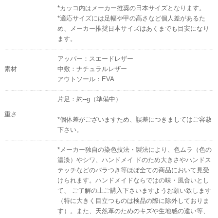
*カッコ内はメーカー推奨の日本サイズとなります。
*適応サイズには足幅や甲の高さなど個人差があるた
め、メーカー推奨日本サイズはあくまでも目安になり
ます。
アッパー：スエードレザー
素材
中敷：ナチュラルレザー
アウトソール：EVA
片足：約--g（準備中）
重さ
*個体差がございますため、誤差につきましてはご容赦
下さい。
*メーカー独自の染色技法・製法により、色ムラ（色の
濃淡）やシワ、ハンドメイ ドのため大きさやハンドス
テッチなどのバラつき等ほぼ全ての商品において見受
けられます。ハンドメイドならではの味・風合いとし
て、 ご了解の上ご購入下さいますようお願い致します
（特に大きく目立つものは検品の際に除外しておりま
す）。また、天然革のためのキズや生地感の違い等、