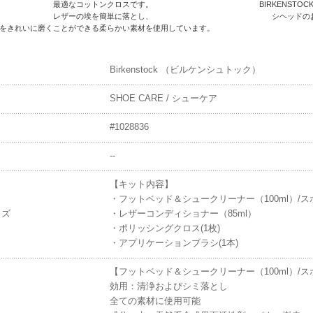
最適なコットンクロスです。
BIRKENST
レザーの埃を簡単に落とし、
シヘッドの
をきれいに磨くことができる柔らかい素材を使用しています。
Birkenstock （ビルケンシュトック）
SHOE CARE / シューケア
#1028836
--
【キット内容】
・フットベッド＆シュークリーナー（100ml）/スポ
イズ
・レザーコンディショナー（85ml）
・ポリッシングクロス(1枚)
・アプリケーションブラシ(1本)
【フットベッド＆シュークリーナー（100ml）/スポ
効用：清浄およびシミ落とし
全ての素材に使用可能