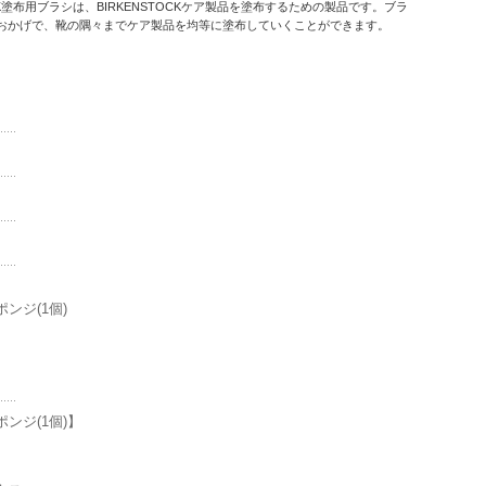
OCK塗布用ブラシは、BIRKENSTOCKケア製品を塗布するための製品です。ブラ
おかげで、靴の隅々までケア製品を均等に塗布していくことができます。
ンジ(1個)
ンジ(1個)】