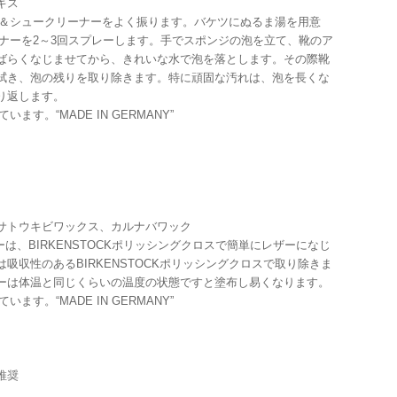
キス
ッド＆シュークリーナーをよく振ります。バケツにぬるま湯を用意
リーナーを2～3回スプレーします。手でスポンジの泡を立て、靴のア
ばらくなじませてから、きれいな水で泡を落とします。その際靴
拭き、泡の残りを取り除きます。特に頑固な汚れは、泡を長くな
り返します。
ます。“MADE IN GERMANY”
サトウキビワックス、カルナバワック
ナーは、BIRKENSTOCKポリッシングクロスで簡単にレザーになじ
収性のあるBIRKENSTOCKポリッシングクロスで取り除きま
ーは体温と同じくらいの温度の状態ですと塗布し易くなります。
ます。“MADE IN GERMANY”
推奨