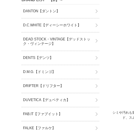
DANTON【ダントン】
D.C.WHITE【ディーシーホワイト】
DEAD STOCK・VINTAGE【デッドストッ
ク・ヴィンテージ】
DENTS【デンツ】
D.M.G.【ドミンゴ】
DRIFTER【ドリフター】
DUVETICA【デュベティカ】
シミや汚れも
FAB.IT【ファブイット】
ド、ス
FALKE【ファルケ】