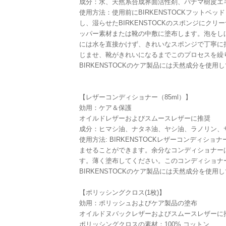
成分：水、天然系合成界面活性剤、パナマ樹皮エ
使用方法：使用前にBIRKENSTOCKフットベ
し、湿らせたBIRKENSTOCKのスポンジにク
ッパー素材または靴の中敷に塗布します。泡をし
には水を直接かけず、きれいなスポンジで丁寧に
じませ、靴がきれいになるまでこのプロセスを繰
BIRKENSTOCKのケア製品には天然成分を使用してい
【レザーコンディショナー（85ml）】
効用：ケア＆保護
オイルドレザーおよびスムースレザーに推奨
成分：ヒマシ油、ナタネ油、ヤシ油、ラノリン、
使用方法: BIRKENSTOCKレザーコンディショ
ませることができます。余分なコンディショナーは吸
す。薄く塗布してください。このコンディショナ
BIRKENSTOCKのケア製品には天然成分を使用してい
【ポリッシングクロス(1枚)】
効用：ポリッシュおよびケア製品の塗布
オイルドヌバックレザーおよびスムースレザーに
ポリッシングクロスの素材：100% コットン