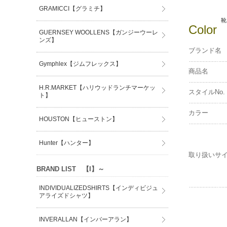
GRAMICCI【グラミチ】
靴
Color
GUERNSEY WOOLLENS【ガンジーウーレ
ンズ】
ブランド名
Gymphlex【ジムフレックス】
商品名
H.R.MARKET【ハリウッドランチマーケッ
スタイルNo.
ト】
カラー
HOUSTON【ヒューストン】
Hunter【ハンター】
取り扱いサ
BRAND LIST 【I】～
INDIVIDUALIZEDSHIRTS【インディビジュ
アライズドシャツ】
INVERALLAN【インバーアラン】