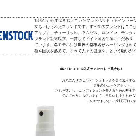
1896年から生産を続けていたフットベッド（アインラー
立ち上げられたブランドです。すべてのブランドはここ
アリゾナ、チューリッヒ、ラムゼス、ロンドン、モンタ
ブランド設立以来、一貫してドイツ国内生産にこだわり
ています。各モデルには世界の都市名がネーミングされ
種や国境を越えて、すべて人々の健康を」という願いが
BIRKENSTOCK公式ケアセットで長持ち！
お気に入りのビルケンシュトックを長く愛用する
専用のシューケアセット。
汚れを落とし、コンディションを整えるための基本ア
初めての方にも使いやすく、日常のお手入れから
このセットひとつで対応可能で