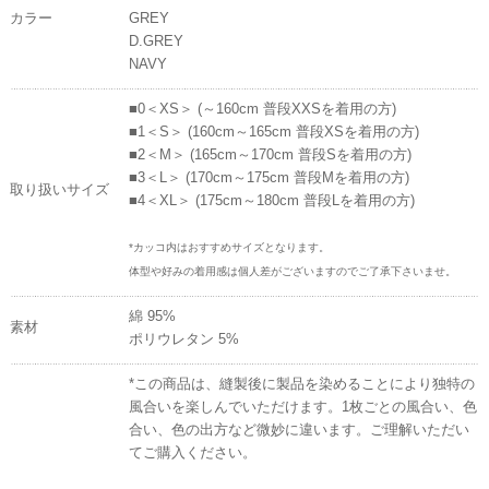
カラー
GREY
D.GREY
NAVY
■0＜XS＞ (～160cm 普段XXSを着用の方)
■1＜S＞ (160cm～165cm 普段XSを着用の方)
■2＜M＞ (165cm～170cm 普段Sを着用の方)
■3＜L＞ (170cm～175cm 普段Mを着用の方)
取り扱いサイズ
■4＜XL＞ (175cm～180cm 普段Lを着用の方)
*カッコ内はおすすめサイズとなります。
体型や好みの着用感は個人差がございますのでご了承下さいませ。
綿 95%
素材
ポリウレタン 5%
*この商品は、縫製後に製品を染めることにより独特の
風合いを楽しんでいただけます。1枚ごとの風合い、色
合い、色の出方など微妙に違います。ご理解いただい
てご購入ください。