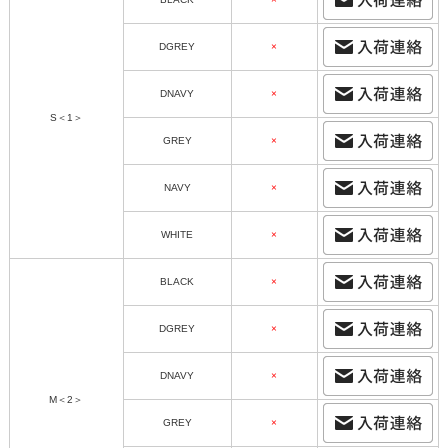
DGREY
×
DNAVY
×
S＜1＞
GREY
×
NAVY
×
WHITE
×
BLACK
×
DGREY
×
DNAVY
×
M＜2＞
GREY
×