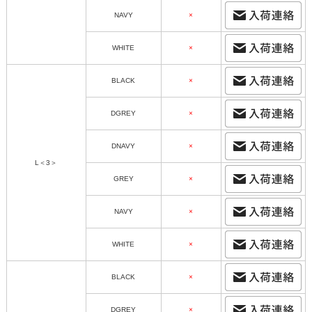
NAVY
×
WHITE
×
BLACK
×
DGREY
×
DNAVY
×
L＜3＞
GREY
×
NAVY
×
WHITE
×
BLACK
×
DGREY
×