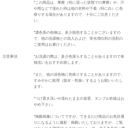
*この商品は、摩擦（特に湿った状態での摩擦）や、汗
や雨などで濡れた時は他の衣料や下着（特に白）に色
移りする場合がありますので、十分にご注意くださ
い。
*濃色系の色物は、多少脱色することがございますの
で、他の洗濯物との混入および、蛍光増白剤の洗剤の
ご使用はお避けください。
注意事項
*お洗濯の際は、多少色落ちすることがありますので単
独洗いをおすすめ致します。
*また、他の淡色物に色移りすることがありますので、
すみやかに処理（脱水・乾燥）するようお願いいたし
ます。
*つけ置き洗いや濡れたままの放置、タンブル乾燥はお
やめ下さい。
*掲載画像についてですが、できるだけ商品のお色目通
りになるように撮影・掲載いたしておりますが、ご覧