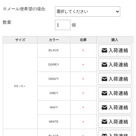
※メール便希望の場合:
数量:
個
サイズ
カラー
在庫
購入
BLACK
×
DGREY
×
DNAVY
×
XS＜0＞
GREY
×
NAVY
×
WHITE
×
BLACK
×