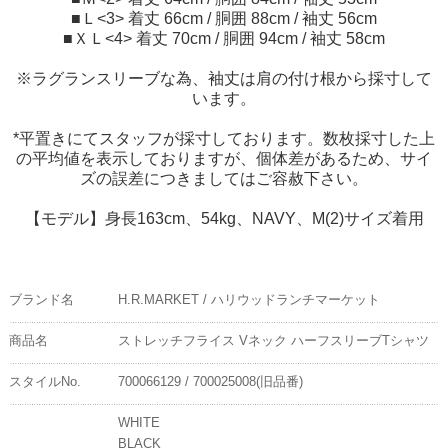
■Ｌ<3> 着丈 66cm / 胴囲 88cm / 袖丈 56cm
■ＸＬ<4> 着丈 70cm / 胴囲 94cm / 袖丈 58cm
※ラグランスリーブな為、袖丈は肩の付け根から採寸して
います。
*平置きにてスタッフが採寸しております。数枚採寸した上
の平均値を表示しておりますが、個体差があるため、サイ
ズの誤差につきましてはご容赦下さい。
【モデル】身長163cm、54kg、NAVY、M(2)サイズ着用
ブランド名
H.R.MARKET / ハリウッドランチマーケット
商品名
ストレッチフライス Vネック ハーフスリーブTシャツ
スタイルNo.
700066129 / 700025008(旧品番)
WHITE
BLACK